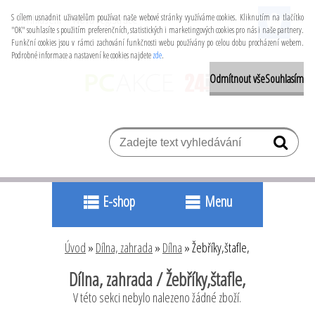
Přihlášení
Nová registrace
S cílem usnadnit uživatelům používat naše webové stránky využíváme cookies. Kliknutím na tlačítko
"OK" souhlasíte s použitím preferenčních, statistických i marketingových cookies pro nás i naše partnery.
Funkční cookies jsou v rámci zachování funkčnosti webu používány po celou dobu procházení webem.
Podrobné informace a nastavení ke cookies najdete
zde
.
Odmítnout vše
Souhlasím
E-shop
Menu
Úvod
»
Dílna, zahrada
»
Dílna
»
Žebříky,štafle,
Dílna, zahrada / Žebříky,štafle,
V této sekci nebylo nalezeno žádné zboží.