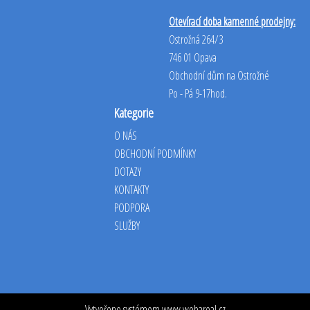
Otevírací doba kamenné prodejny:
Ostrožná 264/3
746 01 Opava
Obchodní dům na Ostrožné
Po - Pá 9-17hod.
Kategorie
O NÁS
OBCHODNÍ PODMÍNKY
DOTAZY
KONTAKTY
PODPORA
SLUŽBY
Vytvořeno systémem
www.webareal.cz